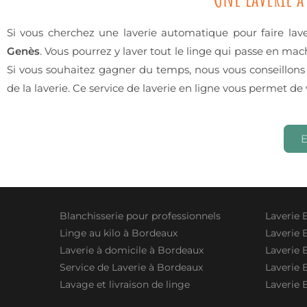
Si vous cherchez une laverie automatique pour faire laver
Genès
. Vous pourrez y laver tout le linge qui passe en m
Si vous souhaitez gagner du temps, nous vous conseillons
de la laverie. Ce service de laverie en ligne vous permet de
E
Blanchisserie pour professionnels
Laverie 
Linge au kilo à Bordeaux
Laverie 
Laverie à domicile à Bordeaux
Laverie 
Service de Laverie à Bordeaux
Laverie 
Lavage et livraison de linge
Laverie