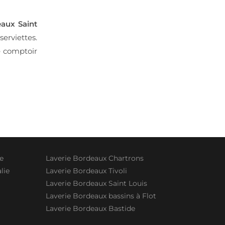
aux Saint
erviettes.
 comptoir
le
Laverie Bordeaux Chartrons
lie
Laverie Bordeaux Tivoli
Laverie Bordeaux Saint Louis
Laverie Bordeaux bassins à Flot
Laverie Bordeaux Bastide