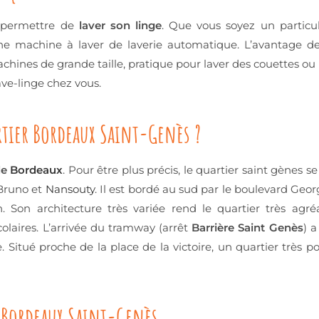
i permettre de
laver son linge
. Que vous soyez un particu
ne machine à laver de laverie automatique. L’avantage d
hines de grande taille, pratique pour laver des couettes o
lave-linge chez vous.
rtier Bordeaux Saint-Genès ?
de
Bordeaux
. Pour être plus précis, le quartier saint gènes s
-Bruno et
Nansouty
. Il est bordé au sud par le boulevard Geor
 Son architecture très variée rend le quartier très agré
olaires. L’arrivée du tramway (arrêt
Barrière Saint Genès
) a
itué proche de la place de la victoire, un quartier très pop
 Bordeaux Saint-Genès