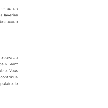
lier ou un
es
laveries
u beaucoup
e trouve au
ge V. Saint
able. Vous
 contribué
ulaire, le