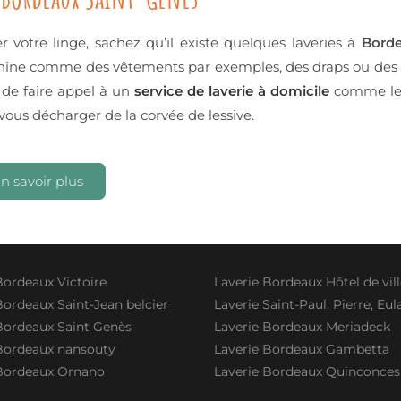
 votre linge, sachez qu’il existe quelques laveries à
Borde
achine comme des vêtements par exemples, des draps ou des s
 de faire appel à un
service de laverie à domicile
comme le
 vous décharger de la corvée de lessive.
n savoir plus
Bordeaux Victoire
Laverie Bordeaux Hôtel de vil
Bordeaux Saint-Jean belcier
Laverie Saint-Paul, Pierre, Eula
Bordeaux Saint Genès
Laverie Bordeaux Meriadeck
Bordeaux nansouty
Laverie Bordeaux Gambetta
 Bordeaux Ornano
Laverie Bordeaux Quinconces