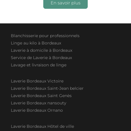
En savoir plus
Blanchisserie pour professionnels
Linge au kilo à Bordeaux
Laverie à domicile à Bordeaux
Service de Laverie à Bordeaux
Lavage et livraison de linge
Laverie Bordeaux Victoire
Laverie Bordeaux Saint-Jean belcier
Laverie Bordeaux Saint Genès
Laverie Bordeaux nansouty
Laverie Bordeaux Ornano
Laverie Bordeaux Hôtel de ville